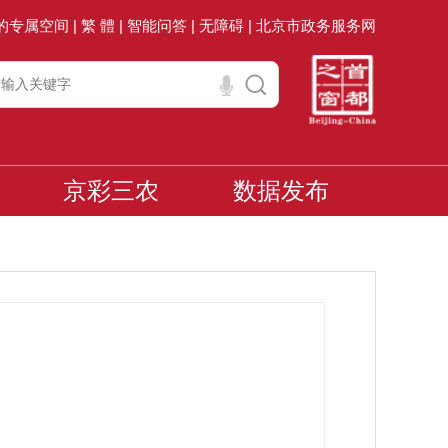
的专属空间 |
繁 體 |
智能问答 |
无障碍 |
北京市政务服务网
京彩三农
数据发布