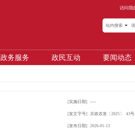
访问我
站内搜索
政务服务
政民互动
要闻动态
[实施日期]
----
[发文字号]
京政农发
〔2025〕
43号
[发布日期]
2026-01-13