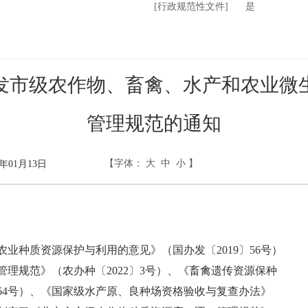
[行政规范性文件]
16:32:19
是
发市级农作物、畜禽、水产和农业微
管理规范的通知
【字体：
大
中
小
】
年01月13日
种质资源保护与利用的意见》（国办发〔2019〕56号）
理规范》（农办种〔2022〕3号）、《畜禽遗传资源保种
64号）、《国家级水产原、良种场资格验收与复查办法》