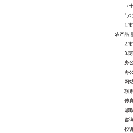
（十五
与北京
1.市
农产品
2.市
3.两
办
办
网
联
传
邮
咨
投