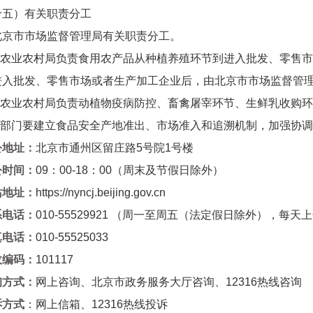
）有关职责分工
市市场监督管理局有关职责分工。
农业农村局负责食用农产品从种植养殖环节到进入批发、零售市
进入批发、零售市场或者生产加工企业后，由北京市市场监督管
农业农村局负责动植物疫病防控、畜禽屠宰环节、生鲜乳收购环
部门要建立食品安全产地准出、市场准入和追溯机制，加强协调
公地址：
北京市通州区留庄路5号院1号楼
公时间：
09：00-18：00（周末及节假日除外）
站地址：
https://nyncj.beijing.gov.cn
系电话：
010-55529921 （
周一至周五（法定假日除外），每天上午9:00
真电话：
010-55525033
政编码：
101117
询方式：
网上咨询、北京市政务服务大厅咨询、12316热线咨询
诉方式
：网上信箱、12316热线投诉