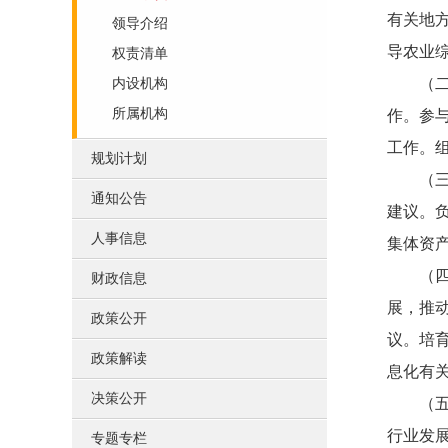
有关地
领导介绍
导农业
权责清单
内设机构
（二）
所属机构
作。参
工作。
规划计划
（三）
通知公告
建议。
人事信息
集体资
（四）
财政信息
展，推
政策公开
议。培
政策解读
息化有
决策公开
（五）
行业发
专题专栏