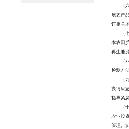
（六）
展农产
订相关
（七）
本农田
再生能
（八）
检测方
（九）
疫情应
指导紧
（十）
农业投
管理。