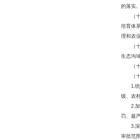
的落实
（十一
培育体
理和农
（十二
生态沟
（十三
（十四
1.统
级、农
2.加
罚、最
3.深
审批范