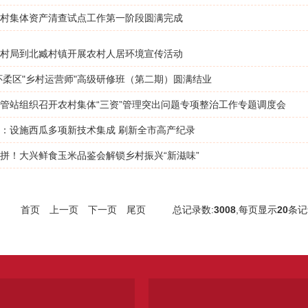
村集体资产清查试点工作第一阶段圆满完成
村局到北臧村镇开展农村人居环境宣传活动
年怀柔区"乡村运营师"高级研修班（第二期）圆满结业
管站组织召开农村集体“三资”管理突出问题专项整治工作专题调度会
：设施西瓜多项新技术集成 刷新全市高产纪录
拼！大兴鲜食玉米品鉴会解锁乡村振兴“新滋味”
首页
上一页
下一页
尾页
总记录数:
3008
,每页显示
20
条记