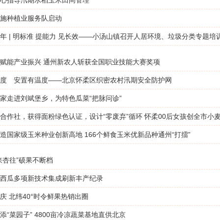
心指导汛期水稻玉米田间管理
施种植业服务队启动
年 | 明标准 提能力 见长效——小汤山镇召开人居环境、垃圾分类专题培
赋能产业振兴 通州新农人斩获全国职业技能大赛奖项
度 安置有温度——北京怀柔区织密农村汛期安全防护网
家走进刘斌堡乡，为特色瓜菜“把脉问诊”
合作社，获得面粉绿色认证，设计“零废弃”循环 怀柔00后女孩创全市小
造国家级玉米种业创新高地 166个鲜食玉米优新品种通州“打擂”
来杏往”硕果不断档
西瓜多项新技术集成刷新丰产纪录
庆 北纬40°时令鲜果热销出圈
添“菜园子” 4800亩冷凉蔬菜基地直供北京