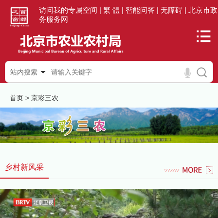
访问我的专属空间 |
繁 體 |
智能问答 |
无障碍 |
北京市政
务服务网
站内搜索
首页
>
京彩三农
乡村新风采