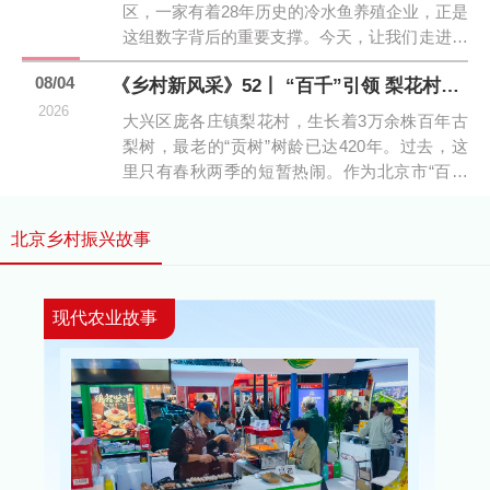
区，一家有着28年历史的冷水鱼养殖企业，正是
这组数字背后的重要支撑。今天，让我们走进北
京天源渔港农庄...
08/04
《乡村新风采》52丨 “百千”引领 梨花村的“望...
2026
大兴区庞各庄镇梨花村，生长着3万余株百年古
梨树，最老的“贡树”树龄已达420年。过去，这
里只有春秋两季的短暂热闹。作为北京市“百千
工程”第二...
北京乡村振兴故事
现代农业故事