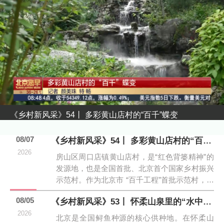
《乡村新风采》54丨 多彩黄山店村的“百千”蝶变
08/07
《乡村新风采》54丨 多彩黄山店村的“百千”蝶变
2026
房山区周口店镇黄山店村，是“红色背篓精神”的
发源地，也是全国首批、北京首个国家乡村振兴
示范村。作为北京市 “百千工程”首批示范村，黄
山店村忠...
08/05
《乡村新风采》53丨 怀柔山泉里的“水中芯片”
2026
北京是全国鲟鱼种源的核心供种地。在怀柔山