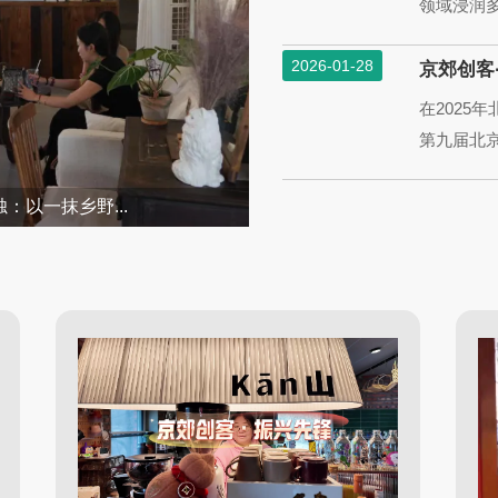
领域浸润多
2026-01-28
京郊创客·
在2025
第九届北京
烛：以一抹乡野...
京郊创客·振兴