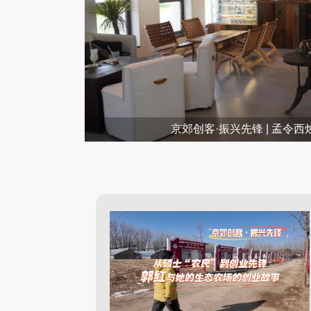
.
京郊创客·振兴先锋 | 孟令西