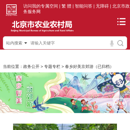
访问我的专属空间 |
繁 體 |
智能问答 |
无障碍 |
北京市政
务服务网
站内搜索
当前位置：
政务公开
>
专题专栏
>
春乡好美京郊游（已归档）