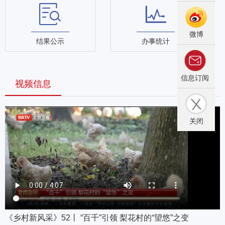
微博
结果公示
办事统计
信息订阅
视频信息
MORE>
关闭
《乡村新风采》52丨 “百千”引领 梨花村的“望悠”之变