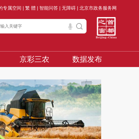
的专属空间 |
繁 體 |
智能问答 |
无障碍 |
北京市政务服务网
京彩三农
数据发布