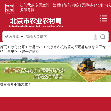
访问我的专属空间 |
繁 體 |
智能问答 |
无障碍 |
北京市政
务服务网
站内搜索
首页
>
政务公开
>
专题专栏
>
北京市农机购置与应用补贴信息公开专
栏
>
昌平区
>
昌平详情页
栏目编号不能为空！