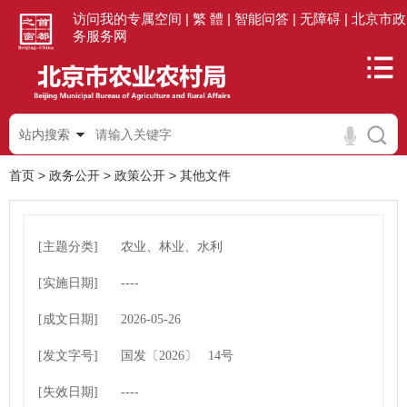
访问我的专属空间 |
繁 體 |
智能问答 |
无障碍 |
北京市政
务服务网
站内搜索
首页
>
政务公开
>
政策公开
>
其他文件
[主题分类]
农业、林业、水利
[实施日期]
----
[成文日期]
2026-05-26
[发文字号]
00:00:00
国发
〔2026〕
14号
[失效日期]
----