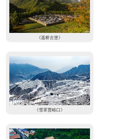
《遥桥古堡》
《雪罩贾峪口》