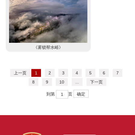
《雾锁帮水峪》
上一页
1
2
3
4
5
6
7
8
9
10
...
下一页
到第
页
确定