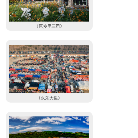
《原乡里三司》
《永乐大集》