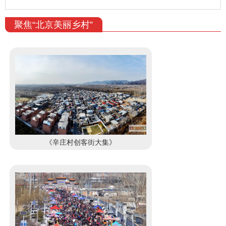
聚焦“北京美丽乡村”
《辛庄村创客街大集》