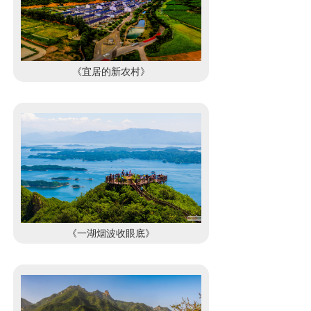
《宜居的新农村》
《一湖烟波收眼底》