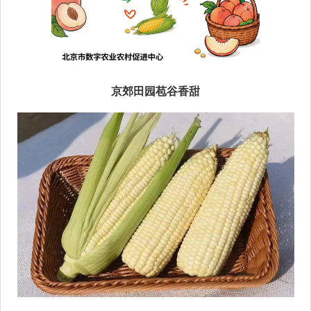
京郊田园苞谷香甜