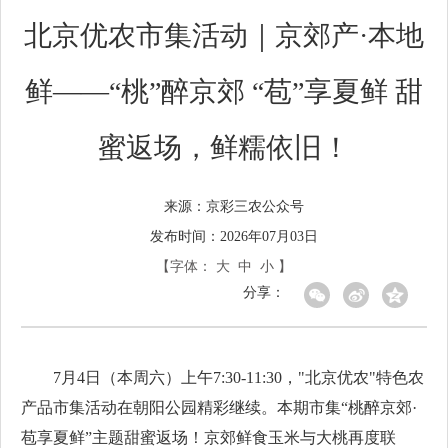
北京优农市集活动｜京郊产·本地
鲜——“桃”醉京郊 “苞”享夏鲜 甜
蜜返场，鲜糯依旧！
京彩三农公众号
来源：
发布时间：2026年07月03日
【字体：
大
中
小
】
分享：
7月4日（本周六）上午7:30-11:30，"北京优农"特色农
产品市集活动在朝阳公园精彩继续。本期市集“桃醉京郊·
苞享夏鲜”主题甜蜜返场！京郊鲜食玉米与大桃再度联