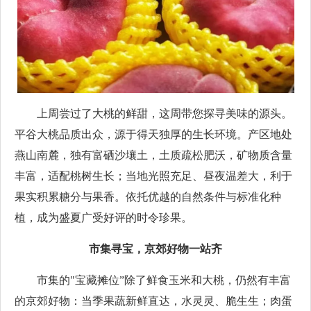
上周尝过了大桃的鲜甜，这周带您探寻美味的源头。
平谷大桃品质出众，源于得天独厚的生长环境。产区地处
燕山南麓，独有富硒沙壤土，土质疏松肥沃，矿物质含量
丰富，适配桃树生长；当地光照充足、昼夜温差大，利于
果实积累糖分与果香。依托优越的自然条件与标准化种
植，成为盛夏广受好评的时令珍果。
市集寻宝，京郊好物一站齐
市集的"宝藏摊位”除了鲜食玉米和大桃，仍然有丰富
的京郊好物：当季果蔬新鲜直达，水灵灵、脆生生；肉蛋