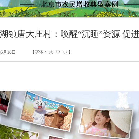
湖镇唐大庄村：唤醒“沉睡”资源 促
【字体：
大
中
小
】
5月18日