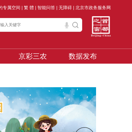
的专属空间 |
繁 體 |
智能问答 |
无障碍 |
北京市政务服务网
京彩三农
数据发布