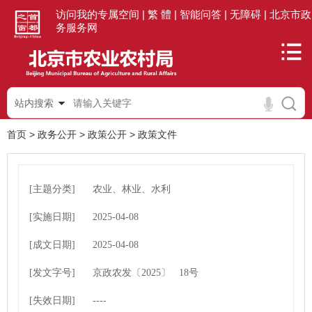
访问我的专属空间 |
繁 體 |
智能问答 |
无障碍 |
北京市政
务服务网
站内搜索
首页
>
政务公开
>
政策公开
>
政策文件
[主题分类]
农业、林业、水利
[实施日期]
2025-04-08
[成文日期]
00:00:00
2025-04-08
[发文字号]
00:00:00
京政农发
〔2025〕
18号
[失效日期]
----