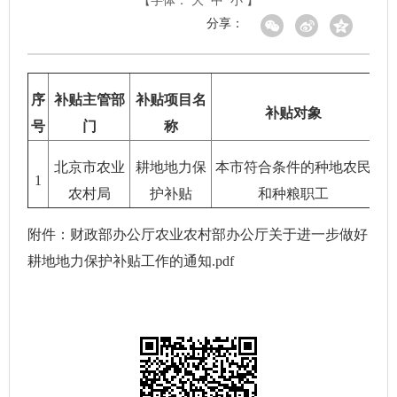
【字体：
大
中
小
】
分享：
序
补贴主管部
补贴项目名
补贴对象
号
门
称
北京市农业
耕地地力保
本市符合条件的种地农民
05
1
农村局
护补贴
和种粮职工
的通
附件：
财政部办公厅农业农村部办公厅关于进一步做好
耕地地力保护补贴工作的通知.pdf