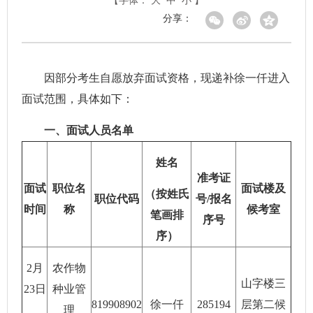
【字体：
大
中
小
】
分享：
因部分考生自愿放弃面试资格，现递补徐一仟进入
面试范围，具体如下：
一、面试人员名单
姓名
准考证
面试
职位名
面试楼及
（按姓氏
职位代码
号/报名
时间
称
候考室
笔画排
序号
序）
2月
农作物
山字楼三
23日
种业管
819908902
徐一仟
285194
层第二候
理