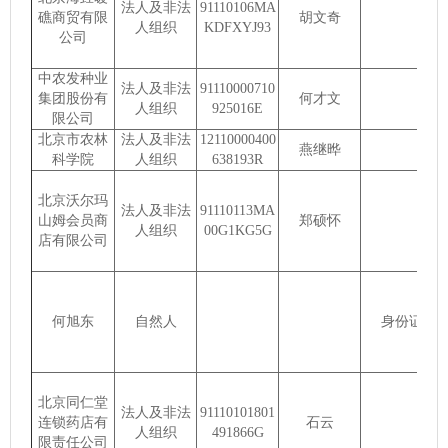
法人及非法
91110106MA
礁商贸有限
胡文奇
人组织
KDFXYJ93
公司
中农发种业
法人及非法
91110000710
集团股份有
何才文
人组织
925016E
限公司
北京市农林
法人及非法
12110000400
燕继晔
科学院
人组织
638193R
北京沃尔玛
法人及非法
91110113MA
山姆会员商
郑硕怀
人组织
00G1KG5G
店有限公司
何旭东
自然人
身份证
北京同仁堂
法人及非法
91110101801
连锁药店有
石云
人组织
491866G
限责任公司