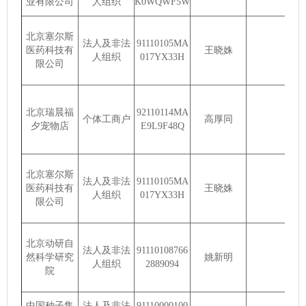
业有限公司
人组织
K0WQWF5W
北京塞尔斯
法人及非法
91110105MA
医药科技有
王晓姝
人组织
017YX33H
限公司
北京瑞晨福
92110114MA
个体工商户
高厚同
夕宠物店
E9L9F48Q
北京塞尔斯
法人及非法
91110105MA
医药科技有
王晓姝
人组织
017YX33H
限公司
北京动研自
法人及非法
91110108766
然科学研究
姚新明
人组织
2889094
院
中国种子集
法人及非法
91110000100