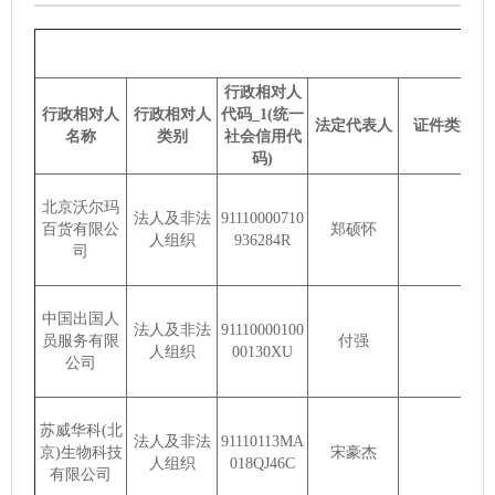
行政相对人
行政相对人
行政相对人
代码_1(统一
法定代表人
证件类型
名称
类别
社会信用代
码)
北京沃尔玛
法人及非法
91110000710
百货有限公
郑硕怀
人组织
936284R
司
中国出国人
法人及非法
91110000100
员服务有限
付强
人组织
00130XU
公司
苏威华科(北
法人及非法
91110113MA
京)生物科技
宋豪杰
人组织
018QJ46C
有限公司