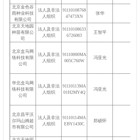
北京金色谷
法人及非法
91110108768
雨种业科技
张华
人组织
47473XN
有限公司
北京天地园
法人及非法
91110108633
种苗有限公
王智平
人组织
6726083
司
北京盒马网
法人及非法
91110000MA
络科技有限
冯亚光
人组织
005C760W
公司
华北盒马网
法人及非法
91110113MA
络科技有限
冯亚光
人组织
01H2MY4Q
公司
北京昌平沃
法人及非法
91110114MA
尔玛山姆超
郑硕怀
人组织
EBY1430C
市有限公司
北京天地园