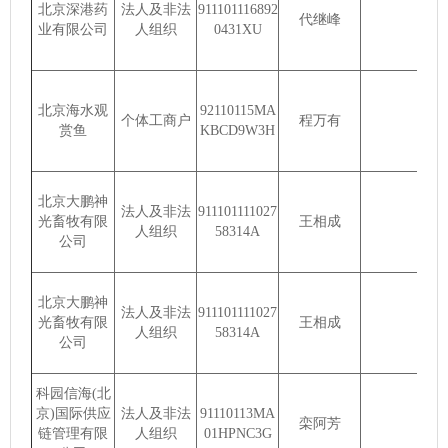
北京深港药
法人及非法
911101116892
代继峰
业有限公司
人组织
0431XU
北京海水观
92110115MA
个体工商户
程万有
赏鱼
KBCD9W3H
北京大鹏神
法人及非法
911101111027
光畜牧有限
王相成
人组织
58314A
公司
北京大鹏神
法人及非法
911101111027
光畜牧有限
王相成
人组织
58314A
公司
科园信海(北
京)国际供应
法人及非法
91110113MA
栾阿芳
链管理有限
人组织
01HPNC3G