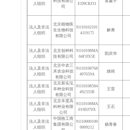
科技有限公
黄鑫宇
人组织
ED9CRJ33
司
北京植物医
法人及非法
91110102101
生生物科技
解勇
人组织
4119175
有限公司
法人及非法
北京创种科
91110108MA
阳庆华
人组织
技有限公司
04FJJX5E
北京中农三
法人及非法
91110108768
禾农业科技
姚靖
人组织
497659A
有限公司
北京新实泓
法人及非法
91110108584
丰种业科技
王雷
人组织
492335B
有限公司
北京丰度高
法人及非法
91110108MA
科种业有限
王石
人组织
019DJ70X
公司
中国牧工商
法人及非法
91110000100
集团有限公
杨青春
人组织
0009212