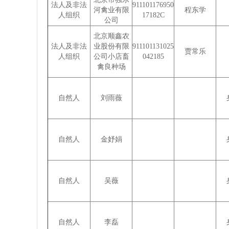
法人及非法
911101176950
河禽业有限
程东学
人组织
17182C
公司
北京顺鑫农
法人及非法
业股份有限
911101131025
贾常乐
人组织
公司小店畜
042185
禽良种场
自然人
刘雨薇
自然人
金妤娟
自然人
吴薇
自然人
李磊