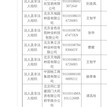
法人及非法
91110108692
欣贸易有限
刘喜凤
人组织
307264J
公司
北京天地园
法人及非法
91110108633
种苗有限公
王智平
人组织
6726083
司
北京金色谷
法人及非法
91110108768
雨种业科技
张华
人组织
47473XN
有限公司
北京奥立沃
法人及非法
91110108784
种业科技有
费耀
人组织
836665Y
限公司
北京天地园
法人及非法
91110108633
种苗有限公
王智平
人组织
6726083
司
中国牧工商
法人及非法
91110000100
集团有限公
杨青春
人组织
0009212
司
北京同仁堂
建国门大药
法人及非法
91110114MA
房有限公司
谭高玲
人组织
01LG268B
府学路分公
司