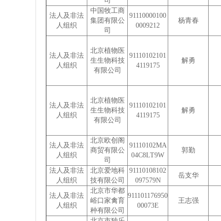
司
中国牧工商
法人及非法
91110000100
集团有限公
杨青春
人组织
0009212
司
北京植物医
法人及非法
91110102101
生生物科技
解勇
人组织
4119175
有限公司
北京植物医
法人及非法
91110102101
生生物科技
解勇
人组织
4119175
有限公司
北京欧创阁
法人及非法
91110102MA
商贸有限公
郭勤
人组织
04C8LT9W
司
法人及非法
北京爱地科
91110108102
岳支华
人组织
技有限公司
097579N
北京市华都
法人及非法
911101176950
峪口家禽育
王志强
人组织
00073E
种有限公司
北京市独乐