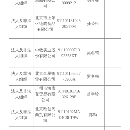
集团有限公
杨青春
人组织
0009212
司
北京市上辇
法人及非法
911101131025
亿德肉食品
孙荣桓
人组织
20517M
有限公司
法人及非法
中牧实业股
91110000710
吴冬荀
人组织
份有限公司
92358XT
法人及非法
北京金星鸭
911101156337
贾冬梅
人组织
业有限公司
75906A
广州市海底
法人及非法
91440101716
花贸易有限
曾幸珍
人组织
326129F
公司
北京欧创阁
法人及非法
91110102MA
商贸有限公
郭勤
人组织
04C8LT9W
司