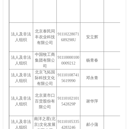
北京泰民同
法人及非法
91110228071
丰农业科技
安立辉
人组织
689298U
有限公司
中国牧工商
法人及非法
91110000100
集团有限公
杨青春
人组织
0009212
司
北京飞拓国
法人及非法
91110108741
际科技文化
邓永青
人组织
5619990
有限公司
北京菜市口
法人及非法
91110102101
百货股份有
谢华萍
人组织
542829P
限公司
南洋之星(北
法人及非法
91110105335
京)文化发展
郝小蒲
人组织
4283246