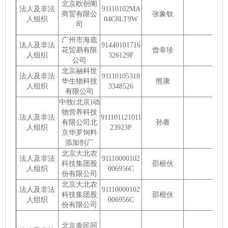
北京欧创阁
法人及非法
91110102MA
商贸有限公
张象钦
人组织
04C8LT9W
司
广州市海底
法人及非法
91440101716
花贸易有限
曾幸珍
人组织
326129F
公司
北京融科世
法人及非法
91110105318
华生物科技
熊康
人组织
3348526
有限公司
中牧(北京)动
物营养科技
法人及非法
911101121011
有限公司北
孙赓
人组织
23923P
京华罗饲料
添加剂厂
北京大北农
法人及非法
91110000102
科技集团股
邵根伙
人组织
006956C
份有限公司
北京大北农
法人及非法
91110000102
科技集团股
邵根伙
人组织
006956C
份有限公司
北京泰民同