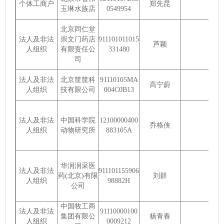
个体工商户
郑先昆
玉琳水族店
0549954
北京同仁堂
法人及非法
崇文门药店
911101011015
芦颖
人组织
有限责任公
331480
司
法人及非法
北京筐筐科
91110105MA
高宁蔚
人组织
技有限公司
004C0B13
法人及非法
中国科学院
12100000400
乔格侠
人组织
动物研究所
883105A
华润润采医
法人及非法
911101155906
药(北京)有限
刘群
人组织
98882H
公司
中国牧工商
法人及非法
91110000100
集团有限公
杨青春
人组织
0009212