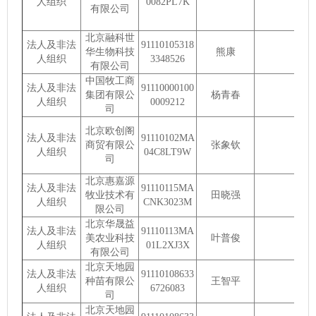
人组织
0082PL7K
有限公司
北京融科世
法人及非法
91110105318
华生物科技
熊康
人组织
3348526
有限公司
中国牧工商
法人及非法
91110000100
集团有限公
杨青春
人组织
0009212
司
北京欧创阁
法人及非法
91110102MA
商贸有限公
张象钦
人组织
04C8LT9W
司
北京惠嘉源
法人及非法
91110115MA
牧业技术有
田晓强
人组织
CNK3023M
限公司
北京华晟益
法人及非法
91110113MA
美农业科技
叶普俊
人组织
01L2XJ3X
有限公司
北京天地园
法人及非法
91110108633
种苗有限公
王智平
人组织
6726083
司
北京天地园