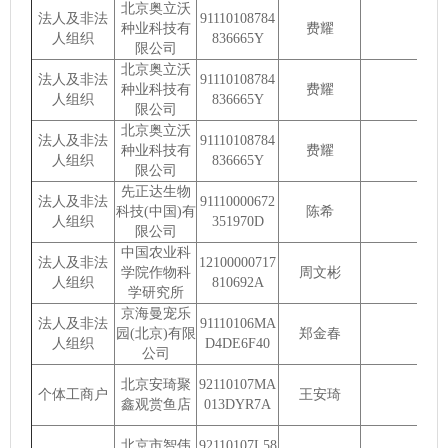
北京奥立沃
法人及非法
91110108784
种业科技有
费耀
人组织
836665Y
限公司
北京奥立沃
法人及非法
91110108784
种业科技有
费耀
人组织
836665Y
限公司
北京奥立沃
法人及非法
91110108784
种业科技有
费耀
人组织
836665Y
限公司
先正达生物
法人及非法
91110000672
科技(中国)有
陈希
人组织
351970D
限公司
中国农业科
法人及非法
12100000717
学院作物科
周文彬
人组织
810692A
学研究所
京海曼宠乐
法人及非法
91110106MA
园(北京)有限
郑金春
人组织
D4DE6F40
公司
北京安琦聚
92110107MA
个体工商户
王安琦
鑫观赏鱼店
013DYR7A
北京市智伟
92110107L58