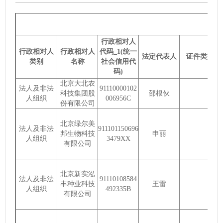
行政相对人
行政相对人
行政相对人
代码_1(统一
法定代表人
证件类型
类别
名称
社会信用代
码)
北京大北农
法人及非法
91110000102
科技集团股
邵根伙
人组织
006956C
份有限公司
北京绿尔美
法人及非法
911101150696
邦生物科技
申丽
人组织
3479XX
有限公司
北京新实泓
法人及非法
91110108584
丰种业科技
王雷
人组织
492335B
有限公司