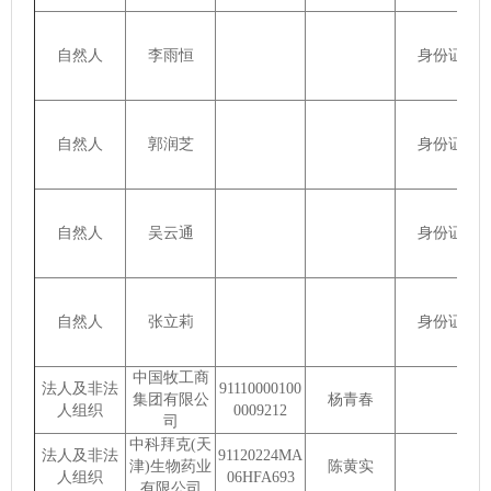
自然人
李雨恒
身份证
自然人
郭润芝
身份证
自然人
吴云通
身份证
自然人
张立莉
身份证
中国牧工商
法人及非法
91110000100
集团有限公
杨青春
人组织
0009212
司
中科拜克(天
法人及非法
91120224MA
津)生物药业
陈黄实
人组织
06HFA693
有限公司