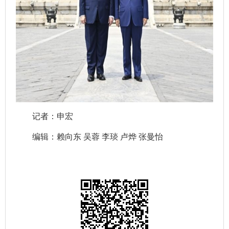
记者：申宏
编辑：赖向东 吴蓉 李琰 卢烨 张曼怡