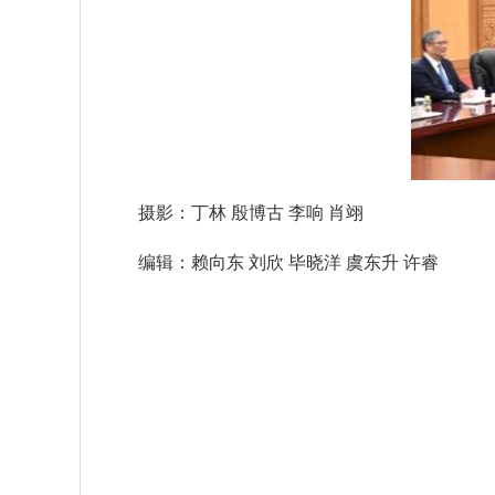
摄影：丁林 殷博古 李响 肖翊
编辑：赖向东 刘欣 毕晓洋 虞东升 许睿