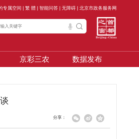
的专属空间 |
繁 體 |
智能问答 |
无障碍 |
北京市政务服务网
京彩三农
数据发布
谈
分享：