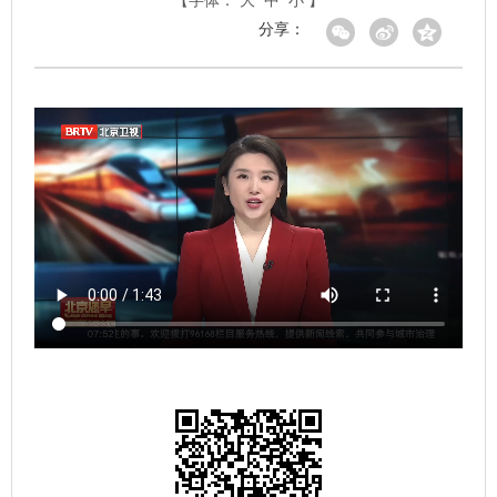
【字体：
大
中
小
】
分享：