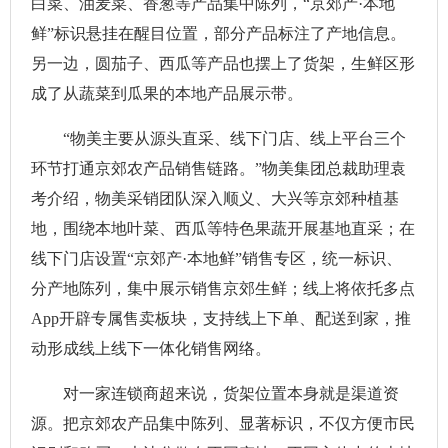
白菜、油麦菜、香葱等产品集中陈列，“京郊产·本地
鲜”标识悬挂在醒目位置，部分产品标注了产地信息。
另一边，圆茄子、西瓜等产品也摆上了货架，生鲜区形
成了从蔬菜到瓜果的本地产品展示带。
“物美主要从源头直采、线下门店、线上平台三个
环节打通京郊农产品销售链路。”物美集团总裁助理袁
考介绍，物美采销团队深入顺义、大兴等京郊种植基
地，围绕本地叶菜、西瓜等特色果蔬开展基地直采；在
线下门店设置“京郊产·本地鲜”销售专区，统一标识、
分产地陈列，集中展示销售京郊生鲜；线上将依托多点
App开辟专属售卖板块，支持线上下单、配送到家，推
动形成线上线下一体化销售网络。
对一家连锁商超来说，货架位置本身就是渠道资
源。把京郊农产品集中陈列、显著标识，不仅方便市民