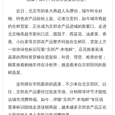
近日，北京市的各大商超人头攒动，端午时令好
物、特色农产品纷纷上架。记者注意到，如今城市商超
的生鲜货架，正在成为京郊农产品进城的新窗口。走进
北京物美超市新街口店，圆茄子、西蓝花、油麦菜、香
葱、小白菜等京郊农产品整齐码放在生鲜区，货架上方
一块块绿色标识写着“京郊产·本地鲜”。店员推着装满
蔬菜的周转筐穿梭在货架前，补货、理货、检查价签；
顾客推着购物车停在冷柜旁，挑选着来自京郊田间的新
鲜蔬菜。
这些摆在市民眼前的蔬菜，不少来自北京郊区。以
往，京郊农产品要经过批发市场、分销商等环节才能抵
达城市消费终端。如今，伴随“京郊产·本地鲜”专区或
显著标识陆续走进连锁商超，越来越多京郊农产品正在
从田间地头进入市民日常消费场景。