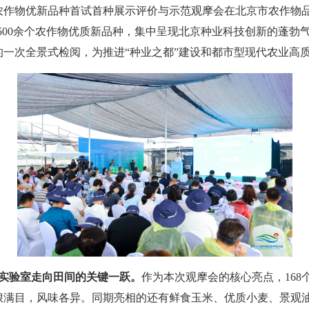
作物优新品种首试首种展示评价与示范观摩会在北京市农作物
外500余个农作物优质新品种，集中呈现北京种业科技创新的蓬勃
的一次全景式检阅，为推进“种业之都”建设和都市型现代农业高
从实验室走向田间的关键一跃。
作为本次观摩会的核心亮点，16
琅满目，风味各异。同期亮相的还有鲜食玉米、优质小麦、景观油