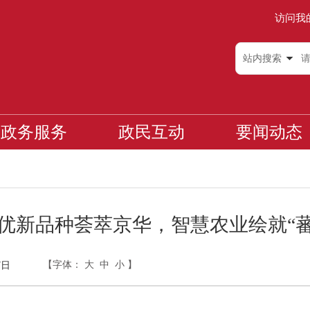
访问我
站内搜索
政务服务
政民互动
要闻动态
个优新品种荟萃京华，智慧农业绘就“
【字体：
大
中
小
】
7日