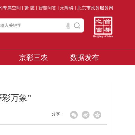
的专属空间 |
繁 體 |
智能问答 |
无障碍 |
北京市政务服务网
京彩三农
数据发布
蕃彩万象”
分享：