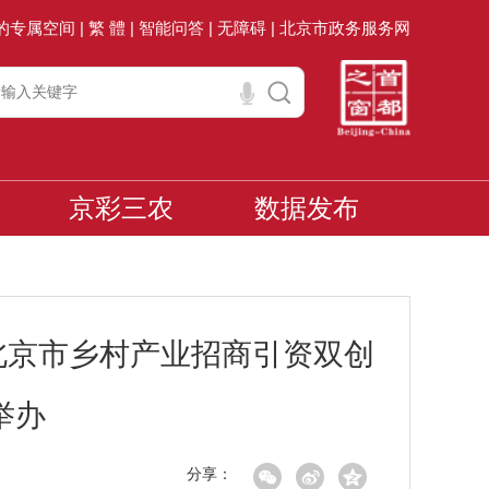
的专属空间 |
繁 體 |
智能问答 |
无障碍 |
北京市政务服务网
京彩三农
数据发布
北京市乡村产业招商引资双创
举办
分享：