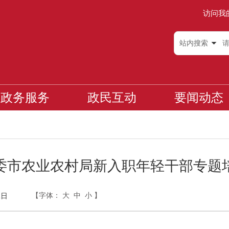
访问我
站内搜索
政务服务
政民互动
要闻动态
委市农业农村局新入职年轻干部专题
【字体：
大
中
小
】
2日