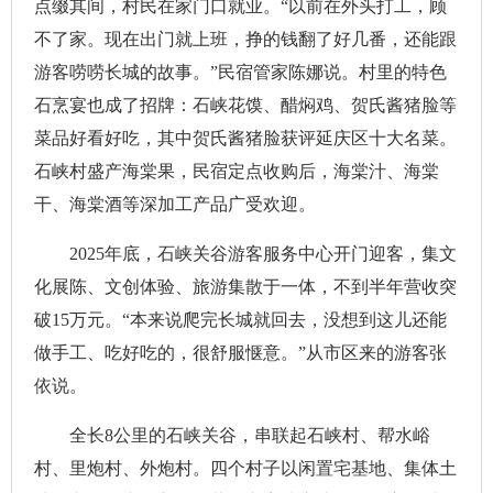
点缀其间，村民在家门口就业。“以前在外头打工，顾
不了家。现在出门就上班，挣的钱翻了好几番，还能跟
游客唠唠长城的故事。”民宿管家陈娜说。村里的特色
石烹宴也成了招牌：石峡花馍、醋焖鸡、贺氏酱猪脸等
菜品好看好吃，其中贺氏酱猪脸获评延庆区十大名菜。
石峡村盛产海棠果，民宿定点收购后，海棠汁、海棠
干、海棠酒等深加工产品广受欢迎。
2025年底，石峡关谷游客服务中心开门迎客，集文
化展陈、文创体验、旅游集散于一体，不到半年营收突
破15万元。“本来说爬完长城就回去，没想到这儿还能
做手工、吃好吃的，很舒服惬意。”从市区来的游客张
依说。
全长8公里的石峡关谷，串联起石峡村、帮水峪
村、里炮村、外炮村。四个村子以闲置宅基地、集体土