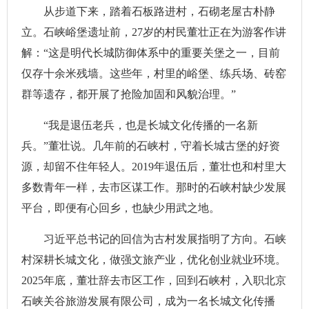
从步道下来，踏着石板路进村，石砌老屋古朴静
立。石峡峪堡遗址前，27岁的村民董壮正在为游客作讲
解：“这是明代长城防御体系中的重要关堡之一，目前
仅存十余米残墙。这些年，村里的峪堡、练兵场、砖窑
群等遗存，都开展了抢险加固和风貌治理。”
“我是退伍老兵，也是长城文化传播的一名新
兵。”董壮说。几年前的石峡村，守着长城古堡的好资
源，却留不住年轻人。2019年退伍后，董壮也和村里大
多数青年一样，去市区谋工作。那时的石峡村缺少发展
平台，即便有心回乡，也缺少用武之地。
习近平总书记的回信为古村发展指明了方向。石峡
村深耕长城文化，做强文旅产业，优化创业就业环境。
2025年底，董壮辞去市区工作，回到石峡村，入职北京
石峡关谷旅游发展有限公司，成为一名长城文化传播