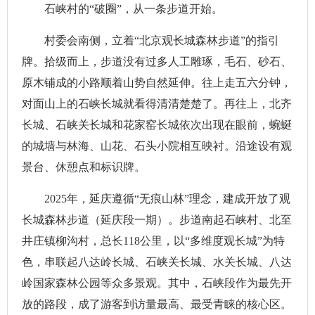
石峡村的“破圈”，从一条步道开始。
村委会南侧，立着“北京观长城森林步道”的指引
牌。拾级而上，步道没有过多人工雕琢，毛石、砂石、
原木铺成的小路顺着山势自然延伸。往上走五六分钟，
对面山上的石峡长城就看得清清楚楚了。再往上，北齐
长城、石峡关长城和花家窑长城依次出现在眼前，蜿蜒
的城墙与林海、山花、石头小院相互映衬。沿途设有观
景台、休憩点和标识牌。
2025年，延庆遵循“无痕山林”理念，建成开放了观
长城森林步道（延庆段一期）。步道南起石峡村、北至
井庄镇柳沟村，总长118公里，以“多维度观长城”为特
色，串联起八达岭长城、石峡关长城、水关长城、八达
岭国家森林公园等众多景观。其中，石峡段作为最先开
放的路段，成了游客到访量最高、最受青睐的核心区。