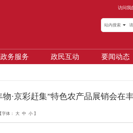
访问我
站内搜索
政务服务
政民互动
要闻动态
丰物·京彩赶集”特色农产品展销会在
【字体：
大
中
小
】