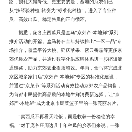
路，损耗大幅降低。更重要的是，基地的瓜农们已
从“按经验种植”转变为“标准化种植”，进入了专业种
瓜、高效出瓜、稳定售瓜的正向循环。
据悉，庞各庄西瓜只是盒马“京郊产·本地鲜”系列
推介活动的开篇。盒马将在全年持续推出“一区一品”专
场推介，覆盖平谷大桃、延庆苹果、密云番茄等更多京
郊优质农产品，并通过数字化供应链体系进一步缩短流
通链路，助力京郊农业提质增效。年内，盒马将完成北
京区域多家门店“京郊产·本地鲜”专区的标准化建设，
并通过“京菜节”等系列活动有效拉动京郊农产品销售，
为首都市民提供高品质的本地生鲜消费新选择，让“京
郊产·本地鲜”成为北京市民菜篮子里的一张亮丽名片。
“卖西瓜不再看天吃饭，而是收获一份稳稳的幸
福。”对于庞各庄周边几十年种瓜的乡亲们来说，一张