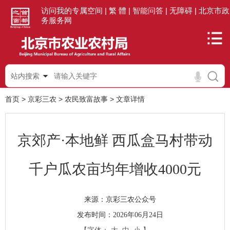
访问我的专属空间 |
繁 體 |
智能问答 |
无障碍 |
北京市政
务服务网
站内搜索
首页
>
京彩三农
>
农民致富故事
>
文章详情
京郊产·本地鲜 西瓜盒马村带动
千户瓜农亩均年增收4000元
京彩三农公众号
来源：
发布时间：2026年06月24日