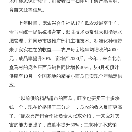
地理标志保护凭证，消费者扫一扫即可了解产品名称、
育苗来源等信息。
七年时间，庞农兴合作社从17户瓜农发展至千户。
盒马村统一提供嫁接育苗，派驻技术员常驻大棚指导水
肥管理，并同步市级推广部门主推技术。标准化种植带
来了实实在在的收益——农户每亩地年均增收约4000
元，成品率提升30%，亩增产2000斤。今年，来自北京
盒马村的庞各庄西瓜销售同比增长30%，从4月初预计
供应至10月，全国基地的精品小西瓜已实现全年稳定供
应。
“以前供给精品超市的西瓜，旺季也要卖三十多块
钱一个，现在价格降了三分之一，瓜农的收入反而更高
了。”庞农兴产销合作社负责人张东介绍，一来应对灾
害的能力更强了，成瓜率提升30%；二来种了不愁销