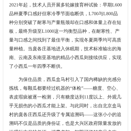
2021年起，技术人员开展多轮嫁接育种试验：早期L600
品种夏季口感好但寒冷季节面临断供，L700与L800品
种分别突破了耐寒与产量瓶颈却在口感和体量上存在短
板，最终升级至L1000这一均衡型品种，在耐寒性、产
量与口感之间找到了最佳平衡，实现冬夏两季均可高质
量种植。当庞各庄基地进入休眠期，技术标准输出的海
南、云南及东南亚基地的精品小西瓜则接续供应，实现
了小西瓜一年四季不断供。
为保住品质，西瓜盒马村引入了国内稀缺的光感分
拣线，每颗瓜都要经过机器的“体检”——糖度、空心、
表皮瑕疵被逐一检测，只有糖度达到11度以上、外观几
乎无损伤的小西瓜才能上架。与此同时，出自北京盒马
村的庞各庄西瓜还升级了专属追溯码——这张小小的追
溯码不仅是品质的身份证，也是大兴区政府限量发放的