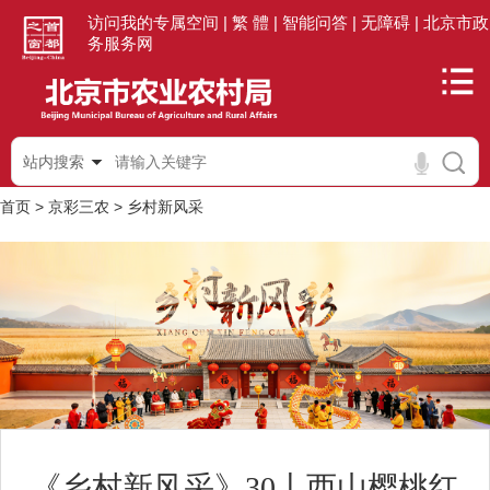
访问我的专属空间 |
繁 體 |
智能问答 |
无障碍 |
北京市政
务服务网
站内搜索
首页
>
京彩三农
>
乡村新风采
《乡村新风采》30丨西山樱桃红