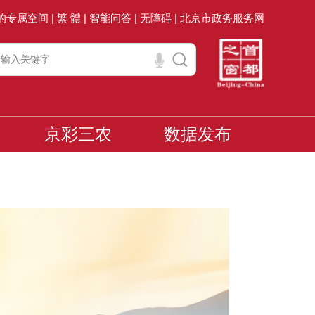
的专属空间 |
繁 體 |
智能问答 |
无障碍 |
北京市政务服务网
京彩三农
数据发布