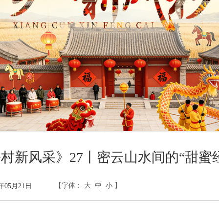
村新风采》27丨密云山水间的“甜蜜
【字体：
大
中
小
】
年05月21日