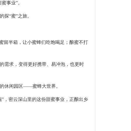
蜜事业”。
探“蜜”之旅。
蜜留半箱，让小蜜蜂们吃饱喝足；酿蜜不打
的需求，变得更好携带、易冲泡，也更时
的休闲园区——蜜蜂大世界。
”，密云深山里的这份甜蜜事业，正酿出乡