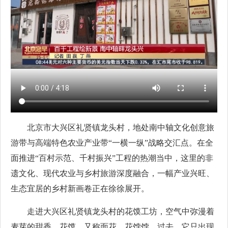
北京市大兴区礼贤镇龙头村，地处南中轴文化创意旅
游带与高端特色农业产业带“一横一纵”战略交汇点。在全
面推进“百村示范、千村振兴”工程的热潮当中，这里的非
遗文化、现代农业与乡村旅游深度融合，一幅产业兴旺、
生态宜居的乡村新画卷正在徐徐展开。
走进大兴区礼贤镇龙头村的花馍工坊，空气中弥漫着
麦芽的甜香。花馍，又称面花、花饽饽。过去，它只出现