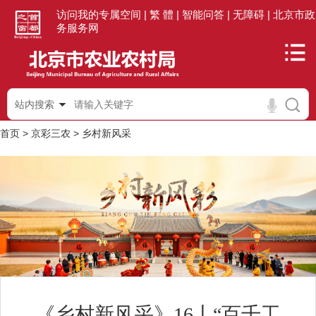
访问我的专属空间 |
繁 體 |
智能问答 |
无障碍 |
北京市政
务服务网
站内搜索
首页
>
京彩三农
>
乡村新风采
《乡村新风采》16丨“百千工