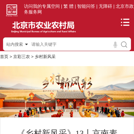
访问我的专属空间 |
繁 體 |
智能问答 |
无障碍 |
北京市政
务服务网
站内搜索
首页
>
京彩三农
>
乡村新风采
《乡村新风采》13丨京南麦