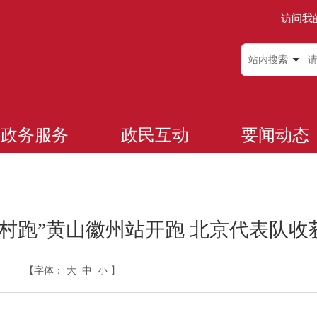
访问我
站内搜索
政务服务
政民互动
要闻动态
“村跑”黄山徽州站开跑 北京代表队收
【字体：
大
中
小
】