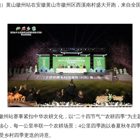
跑）黄山徽州站在安徽黄山市徽州区西溪南村盛大开跑，来自全国2
徽州站赛事紧扣中华农耕文化，以“二十四节气”“农耕四季”为主题
”为核心，每一公里串联一个农耕场景；4公里四季跑以春夏秋冬
受乡村四季更迭的诗意。