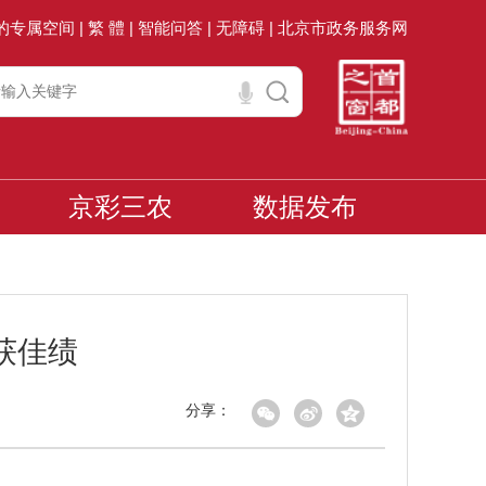
的专属空间 |
繁 體 |
智能问答 |
无障碍 |
北京市政务服务网
京彩三农
数据发布
获佳绩
分享：