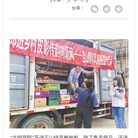
【字体：
大
中
小
】
分享：
“文明货郎”开进宝山镇菜树甸村，除了售卖商品，还进