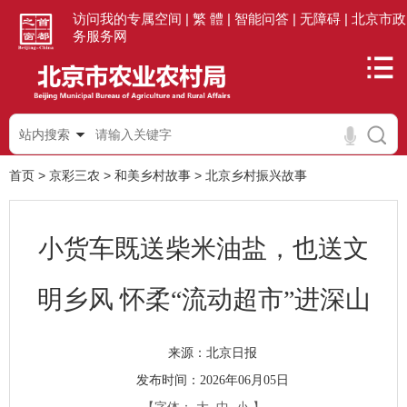
访问我的专属空间 |
繁 體 |
智能问答 |
无障碍 |
北京市政
务服务网
站内搜索
首页
>
京彩三农
>
和美乡村故事
>
北京乡村振兴故事
小货车既送柴米油盐，也送文
明乡风 怀柔“流动超市”进深山
北京日报
来源：
发布时间：2026年06月05日