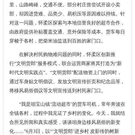
里，山路崎岖，交通不便。部分村庄曾尝试开设小卖
部，却因进货难、品类少、易积压等原因难以持续。针
对这一问题，怀柔区探索与本地信誉良好的超市合作，
由政府提供补贴覆盖交通、意外保险等成本。货车每日
穿梭于各村，把柴米油盐送到百姓的家门口。
在解决村民购物难问题的同时，怀柔区创新推
行“文明货郎”服务模式，联合运营商家将其打造为“新
时代文明实践点”。“文明货郎”配送物资上门的同时，
通过车身贴文明倡议、发放文明宣传折页和纪念品等，
将移风易俗倡议等文明宣传送到村民家门口。
“我是咱宝山镇‘流动超市’的货车司机，常年奔波在
全镇各村，过程中我见证了乡村的变化。今天，我就结
合所见所闻和真实感受，谈谈咱身边移风易俗的新变
化……”6月3日，以“‘文明货郎’进乡村 皮影传韵树新