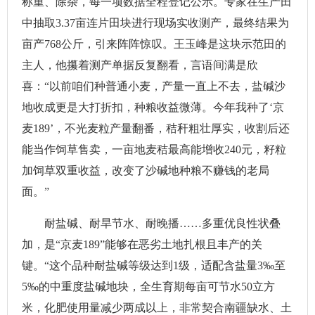
称重、除杂，每一项数据全程登记公示。专家在生产田
中抽取3.37亩连片田块进行现场实收测产，最终结果为
亩产768公斤，引来阵阵惊叹。王玉峰是这块示范田的
主人，他攥着测产单据反复翻看，言语间满是欣
喜：“以前咱们种普通小麦，产量一直上不去，盐碱沙
地收成更是大打折扣，种粮收益微薄。今年我种了‘京
麦189’，不光麦粒产量翻番，秸秆粗壮厚实，收割后还
能当作饲草售卖，一亩地麦秸最高能增收240元，籽粒
加饲草双重收益，改变了沙碱地种粮不赚钱的老局
面。”
耐盐碱、耐旱节水、耐晚播……多重优良性状叠
加，是“京麦189”能够在恶劣土地扎根且丰产的关
键。“这个品种耐盐碱等级达到1级，适配含盐量3‰至
5‰的中重度盐碱地块，全生育期每亩可节水50立方
米，化肥使用量减少两成以上，非常契合南疆缺水、土