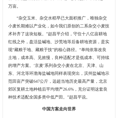
万亩。
“杂交玉米、杂交水稻早已大面积推广，唯独杂交
小麦长期难以产业化，如今我们原创的二系杂交小麦技
术补齐了这块短板。”赵昌平介绍，守住十八亿亩耕地
红线之外，盘活盐碱地、沙荒地等后备耕地资源，是实
现“藏粮于地、藏粮于技”的核心路径。“单纯依靠改良
土地，成本高、见效慢，良种适配才是低成本、可持续
的增产方案。‘京麦’系列杂交小麦在北京、天津、山
东、河北等环渤海盐碱地同样表现突出，滨州盐碱地示
范田亩产突破647公斤，远超当地历史最高产量，北京
郊区复耕土地种植后平均增产26.6%，充分证明这套良
种技术适配全国多类中低产田。”赵昌平说。
中国方案走向世界