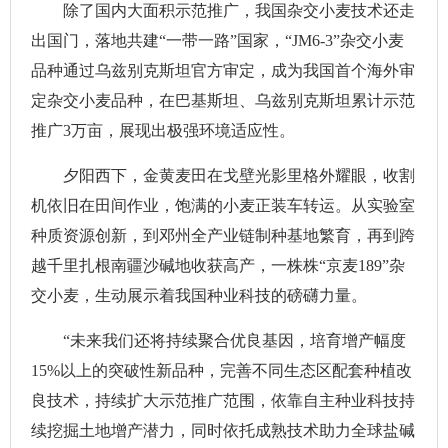
除了国内大面积示范推广，我国杂交小麦技术还走
出国门，落地共建“一带一路”国家，“JM6-3”杂交小麦
品种通过乌兹别克斯坦官方审定，成为我国首个海外审
定杂交小麦品种，在巴基斯坦、乌兹别克斯坦累计示范
推广3万亩，展现出极强环境适应性。
夕阳西下，金黄麦田在戈壁光影里格外耀眼，收割
机依旧在田间作业，饱满的小麦正装车转运。从实验室
种质资源创新，到邓州全产业链制种基地繁育，再到跨
越千里扎根南疆沙碱地收获高产，一株株“京麦189”杂
交小麦，生动展示着我国种业科技的磅礴力量。
“未来我们还将持续聚合优良基因，培育增产幅度
15%以上的突破性新品种，完善不同生态区配套种植改
良技术，持续扩大示范推广范围，依靠自主种业科技持
续挖掘土地增产潜力，同时依托成熟技术助力全球盐碱