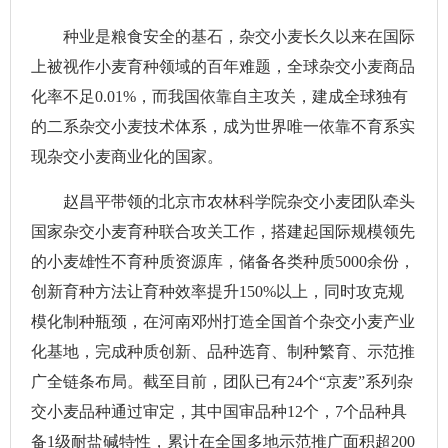
种业是粮食安全的基石，杂交小麦长久以来在国际
上被视作小麦育种领域的百年难题，全球杂交小麦商品
化率不足0.01%，而我国依靠自主攻关，建成全球独有
的二系杂交小麦技术体系，成为世界唯一依靠不育系实
现杂交小麦商业化的国家。
赵昌平带领的北京市农林科学院杂交小麦团队牵头
国家杂交小麦育种联合攻关工作，搭建起国际规模领先
的小麦雄性不育种质资源库，储备各类种质5000余份，
创新育种方法让育种效率提升150%以上，同时攻克规
模化制种瓶颈，在河南邓州打造全国首个杂交小麦产业
化基地，完成种质创新、品种选育、制种繁育、示范推
广全链条布局。截至目前，团队已有24个“京麦”系列杂
交小麦品种通过审定，其中国审品种12个，7个品种具
备1级耐盐碱特性，累计在全国多地示范推广面积超200