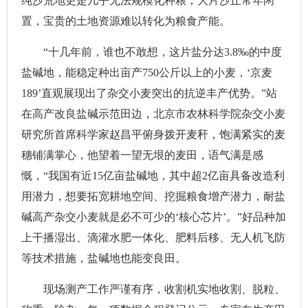
纯沙荒地更是几乎无法规模化种粮，大片沙丘常年闲
置，宝贵的土地资源难以转化为粮食产能。
“十几年前，谁也不敢想，这片盐分达3.8‰的中度
盐碱地，能稳定种出亩产750公斤以上的小麦，‘京麦
189’直观展现出了杂交小麦突出的抗逆丰产优势。”站
在高产改良盐碱示范田边，北京市农林科学院杂交小麦
研究所首席科学家赵昌平俯身拨开麦秆，饱满紧实的麦
穗铺满掌心，他望着一望无垠的麦田，语气满是感
慨，“我国有近15亿亩盐碱地，其中超2亿亩具备改造利
用潜力，想要拓宽耕地空间、挖掘粮食增产潜力，耐盐
碱高产杂交小麦就是必不可少的‘核心芯片’。”好品种加
上干播湿出、滴灌水肥一体化、肥料后移、无人机飞防
等技术措施，盐碱地也能变良田。
现场测产工作严谨有序，收割机实地收割、脱粒、