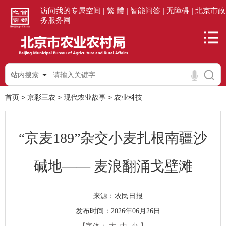
访问我的专属空间 |
繁 體 |
智能问答 |
无障碍 |
北京市政
务服务网
站内搜索
首页
>
京彩三农
>
现代农业故事
>
农业科技
“京麦189”杂交小麦扎根南疆沙
碱地—— 麦浪翻涌戈壁滩
农民日报
来源：
发布时间：2026年06月26日