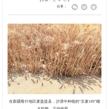
【字体：
大
中
小
】
分享：
在新疆喀什地区麦盖提县，沙漠中种植的“京麦189”穗
大粒饱、正待收获。