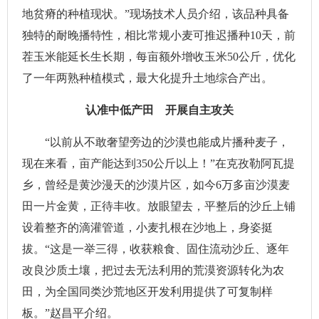
地贫瘠的种植现状。”现场技术人员介绍，该品种具备
独特的耐晚播特性，相比常规小麦可推迟播种10天，前
茬玉米能延长生长期，每亩额外增收玉米50公斤，优化
了一年两熟种植模式，最大化提升土地综合产出。
认准中低产田 开展自主攻关
“以前从不敢奢望旁边的沙漠也能成片播种麦子，
现在来看，亩产能达到350公斤以上！”在克孜勒阿瓦提
乡，曾经是黄沙漫天的沙漠片区，如今6万多亩沙漠麦
田一片金黄，正待丰收。放眼望去，平整后的沙丘上铺
设着整齐的滴灌管道，小麦扎根在沙地上，身姿挺
拔。“这是一举三得，收获粮食、固住流动沙丘、逐年
改良沙质土壤，把过去无法利用的荒漠资源转化为农
田，为全国同类沙荒地区开发利用提供了可复制样
板。”赵昌平介绍。