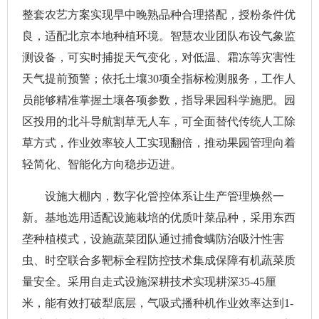
整套农艺方案实现早中晚熟品种合理搭配，授粉条件优
良，适配北京本地种植环境。智慧农业团队布设气象监
测设备，可实时捕捉天气变化，对低温、霜冻等灾害性
天气提前预警；依托土壤30项全指标检测服务，工作人
员能够精准掌握土壤各项参数，指导果园科学施肥。园
区投用的北斗导航割草无人车，可全面替代传统人工除
草方式，作业效率较人工实现翻倍，推动果园管理向着
轻简化、智能化方向稳步迈进。
设施大棚内，数字化管控体系让生产管理焕然一
新。基地选用适配设施栽培的优质叶菜品种，采用东西
垄种植模式，设施蔬菜团队通过捕食螨防治吸汁性害
虫、时空联合多靶标全程防控技术集成保障有机蔬菜质
量安全。采用自走式设施深耕技术实现耕深35-45厘
米，能有效打破犁底层，气吸式播种机作业效率达到1-