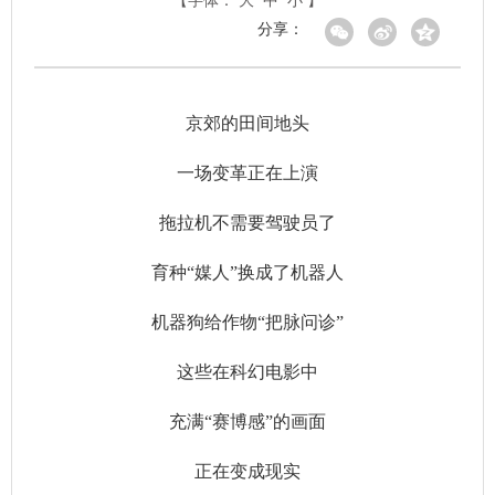
【字体：
大
中
小
】
分享：
京郊的田间地头
一场变革正在上演
拖拉机不需要驾驶员了
育种“媒人”换成了机器人
机器狗给作物“把脉问诊”
这些在科幻电影中
充满“赛博感”的画面
正在变成现实