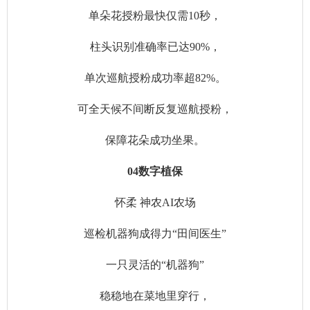
单朵花授粉最快仅需10秒，
柱头识别准确率已达90%，
单次巡航授粉成功率超82%。
可全天候不间断反复巡航授粉，
保障花朵成功坐果。
04数字植保
怀柔 神农AI农场
巡检机器狗成得力“田间医生”
一只灵活的“机器狗”
稳稳地在菜地里穿行，