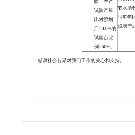
验、生产
节水指数
试验产量
时每年
比对照增
照增产≥
产≥0.0%的
试验点比
例≥60%。
感谢社会各界对我们工作的关心和支持。