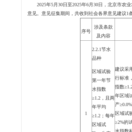
2025年5月30日至2025年6月30日，北
意见。意见征集期间，共收到社会各界意见建议1
涉及条款
序号
及内容
2.2.1节水
品种
建议采
区域试验
行标准
第一年节
指数≥1
水指数
年区域
≥1.2，且两
产≥0.
年平均
1
区域试
≥1.2；每年
≥2%的
区域试
水指数