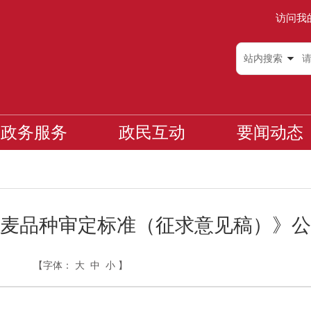
访问我
站内搜索
政务服务
政民互动
要闻动态
麦品种审定标准（征求意见稿）》公
【字体：
大
中
小
】
日