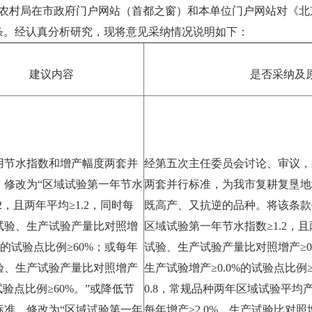
京市农业农村局在市政府门户网站（首都之窗）和本单位门户网站对
条。经认真分析研究，现将意见采纳情况说明如下：
建议内容
是否采纳及
用节水指数和增产幅度两套并
经第五次主任委员会讨论、审议，
，修改为“区域试验第一年节水
两套并行标准，为我市复耕复垦地
.2，且两年平均≥1.2，同时每
既高产、又抗逆的品种。将该条款修
试验、生产试验产量比对照增
区域试验第一年节水指数≥1.2，且
0%的试验点比例≥60%；或每年
试验、生产试验产量比对照增产≥0
验、生产试验产量比对照增产
生产试验增产≥0.0%的试验点比例
试验点比例≥60%。”或降低节
0.8，常规品种两年区域试验平均产
标准，修改为“区域试验第一年
每年增产≥2.0%，生产试验比对照