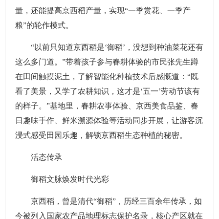
量，还能提高京西稻产量，实现“一季赏花、一季产
粮”的轮作模式。
“以前只知道京西稻是‘御稻’，没想到种油菜花还有
这么多门道。”带着孩子参与春耕体验的市民张先生蹲
在田间触摸泥土，了解智能化种植技术后感慨道：“既
看了美景，又学了农耕知识，这才是‘五一’劳动节该有
的样子。”基地里，春耕农事体验、京西美食品鉴、春
日趣味手作、鲜米溯源体验等活动同步开展，让游客沉
浸式感受田园乐趣，解锁京西稻生态种植的秘密。
活态传承
御稻文脉焕发时代光彩
京西稻，曾是清代“御稻”，历经三百余年传承，如
今被列入国家农产品地理标志保护名录，核心产区就在