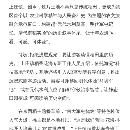
上庄镇。如今，这片土地不再只是传统稻田，更成为我
区首个以“农业科学精神与人民奋斗史”为主题的农文旅
融合示范窗口，构建起“元代水利奠基、明代军屯记
忆、清代御稻实验”的历史叙事体系，让千年农遗“可
看、可感、可体验”。
“我们拒绝浅层观光，要让游客读懂稻田里的历
史。”上庄镇稻香花海专班工作人员介绍，依托海淀“科
技高地”优势，基地还将引入AR互动等数字创意，推出
沉浸式剧本游活动。游客可穿越回明代体验“马坊军
屯”，或在元代水利点位了解郭守敬治水智慧，让静态
田园变成“可阅读的历史空间”。
在京西稻主题餐车前，“何大军屯烧烤”等特色摊位
人气火爆，摊主都是本地村民。“这是我们‘稻香花海-本
地匠人培养计划’的首批成果。”上庄镇稻香花海专班工