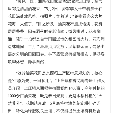
“暖风一过，油菜花田像金色波浪淌过田埂，空气
里都是清甜的花香。”5月2日，游客李女士带着孩子在
花田深处放风筝、拍照片，笑着说：“免费看这么大片
花海，太值了。”目之所及，油菜花秆挺拔饱满，花瓣
层层叠叠，阳光洒落时光影流转；微风拂过，花浪翻
涌，随手一拍都是自带田园滤镜的氛围感大片。花海周
边林地间，二月兰星星点点绽放，淡紫映金黄，勾勒出
层次分明的田园画卷。林下露营桌椅错落排布，供游客
歇脚休憩、静享自然。
“这片油菜花田是京西稻主产区特意规划的，核心
是‘生态为先、一田多用’。”上庄镇稻香花海专班工作人
员介绍，上庄镇京西稻种植面积约1400亩，今年种植的
1000余亩油菜花，既是春日景观，更是水稻种植的“天
然养分”。花期结束后，5月底将把油菜花旋耕打碎还
田，转化为绿肥改良土壤，不仅能提升土壤有机质含