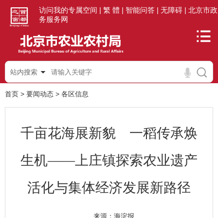
访问我的专属空间 |
繁 體 |
智能问答 |
无障碍 |
北京市政
务服务网
站内搜索
首页
>
要闻动态
>
各区信息
千亩花海展新貌 一稻传承焕
生机——上庄镇探索农业遗产
活化与集体经济发展新路径
海淀报
来源：