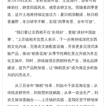
至5月10日左右，全程免费开放、无需预约，游客可错
峰前往，静赏田园风光、感受农耕文化。而随着四季更
迭，这片土地将持续绽放活力：夏日稻浪翻滚，秋日稻
香遍野，冬日研学不断，实现“四季有景、全年可游”。
“我们要让京西稻不仅‘长得好’，更能‘讲好中国故
事’。”上庄镇相关负责人表示，下一步将持续深挖京西
稻文化内涵，完善农文旅配套设施，开发更多沉浸式体
验产品，推动“稻香花海”从季节性网红景点升级为常态
化文旅IP。同时，持续做强京西稻特色产业，强化品牌
建设，提升产品附加值，让“御稻原乡”成为海淀乡村振
兴的闪亮名片。
从三百余年“御稻”传承，到如今千亩花海绽放；从
传统农耕劳作，到智慧科技赋能；从单一农业生产，到
农文旅深度融合——上庄镇的实践，是我区坚守耕地保