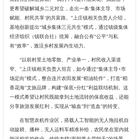
更希望破解城乡二元对立，走出一条‘集体主导、市场
赋能、村民共享’的共富路。”上庄镇相关负责人介绍，
基地创新提出“城乡集体三元共生”模式，通过镇级集体
经济组织（镇联合社）统筹，融合公有“公平”与私
有“效率”，激活乡村发展内生动力。
“以前村里土地零散、产业单一，村民收入渠道
窄。”上庄镇相关负责人坦言，如今通过“集体主导+市
场定向”模式，整合连片农田发展“稻油轮作”，打造“稻
香花海”文旅品牌，构建“保底+分红”利益联结机制。这
一模式希望让村民既能拿到土地流转的保底收益，还能
分享旅游发展红利，实现从“输血”到“造血”的转变。
在智慧农机作业区，搭载人工智能的无人拖拉机自
动旋耕、播种，无人运料车精准补给，农民坐在室内就
能远程监控作业。传统农耕“面朝黄土背朝天”的场景，