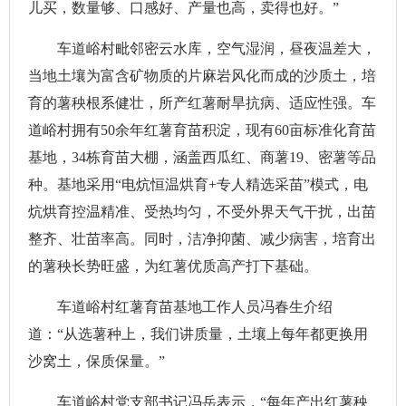
儿买，数量够、口感好、产量也高，卖得也好。”
车道峪村毗邻密云水库，空气湿润，昼夜温差大，
当地土壤为富含矿物质的片麻岩风化而成的沙质土，培
育的薯秧根系健壮，所产红薯耐旱抗病、适应性强。车
道峪村拥有50余年红薯育苗积淀，现有60亩标准化育苗
基地，34栋育苗大棚，涵盖西瓜红、商薯19、密薯等品
种。基地采用“电炕恒温烘育+专人精选采苗”模式，电
炕烘育控温精准、受热均匀，不受外界天气干扰，出苗
整齐、壮苗率高。同时，洁净抑菌、减少病害，培育出
的薯秧长势旺盛，为红薯优质高产打下基础。
车道峪村红薯育苗基地工作人员冯春生介绍
道：“从选薯种上，我们讲质量，土壤上每年都更换用
沙窝土，保质保量。”
车道峪村党支部书记冯岳表示，“每年产出红薯秧