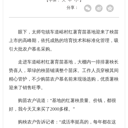
【字体：
大
中
小
】
分享：
眼下，太师屯镇车道峪村红薯育苗基地迎来了秧苗
上市的高峰期，依托成熟的培育技术和标准化管理，吸
引大批农户慕名采购。
走进车道峪村红薯育苗基地，大棚内一排排薯秧长
势喜人，翠绿的秧苗铺满整个苗床。工作人员穿梭其间
精心管护，不少购苗农户慕名前来现场选购，优质薯秧
迎来了销售旺季。
购苗农户说道：“基地的红薯秧质量、价钱，都很
好，我今天又来买了2000多棵。”
购秧农户告诉记者：“成活率挺高的，每年都在这